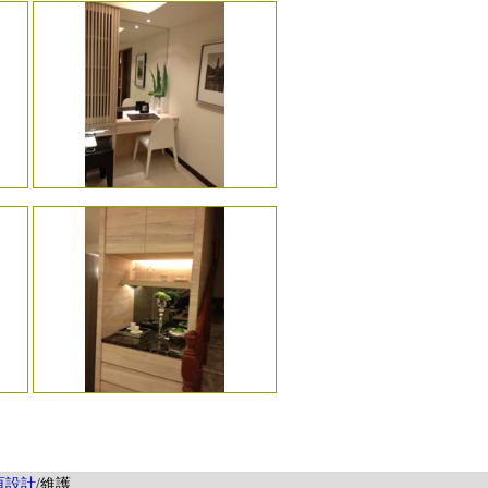
頁設計
/維護