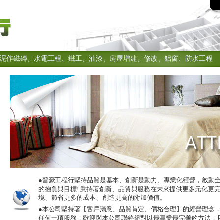
泥作磁磚、水電工程、鐵工、油漆、房屋增建、修改、鋁窗、防水工程
●晉豪工程行堅持品質是基本、創新是動力、專業化經營，啟動
的抱負與目標! 秉持著創新、品質與服務在未來提供更多元化更
境、節省更多的成本、創造更高的附加價值。
●本公司堅持著【客戶滿意、品質肯定、價格合理】的經營理念
任何一項服務，歡迎與本公司聯絡絕對以最專業最完善的方法，