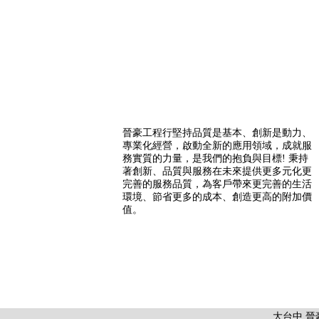
晉豪工程行堅持品質是基本、創新是動力、
專業化經營，啟動全新的應用領域，成就服
務實質的力量，是我們的抱負與目標! 秉持
著創新、品質與服務在未來提供更多元化更
完善的服務品質，為客戶帶來更完善的生活
環境、節省更多的成本、創造更高的附加價
值。
大台中 晉豪工